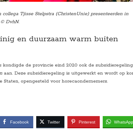
 collega Tjisse Stelpstra (ChristenUnie) presenteerden in
o © DvhN
.
uinig en duurzaam warm buiten
s kondigde de provincie eind 2020 ook de subsidieregeling
n
aan. Deze subsidieregeling is uitgewerkt en wordt op ko
de Staten, opengesteld voor horecaondernemers.
Facebook
Twitter
Pinterest
WhatsAp