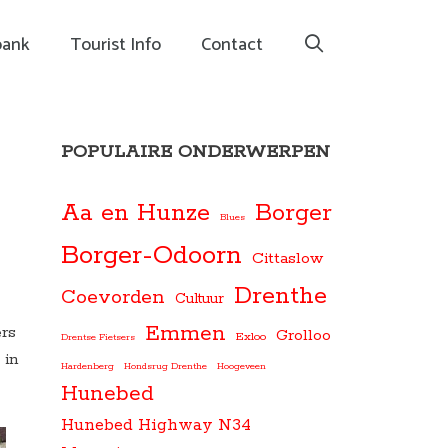
bank
Tourist Info
Contact
POPULAIRE ONDERWERPEN
Aa en Hunze
Borger
Blues
Borger-Odoorn
Cittaslow
Drenthe
Coevorden
Cultuur
Emmen
rs
Grolloo
Exloo
Drentse Fietsers
 in
Hardenberg
Hondsrug Drenthe
Hoogeveen
Hunebed
Hunebed Highway N34