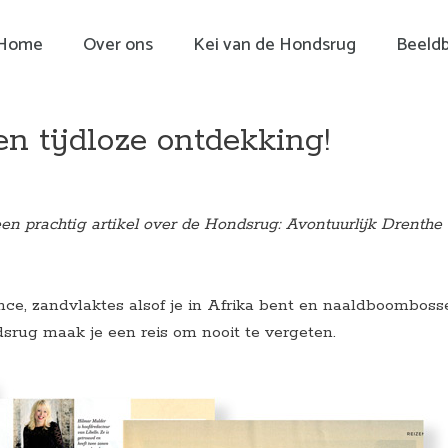
Home
Over ons
Kei van de Hondsrug
Beeld
 tijdloze ontdekking!
en prachtig artikel over de Hondsrug: Avontuurlijk Drenthe
nce, zandvlaktes alsof je in Afrika bent en naaldboomboss
srug maak je een reis om nooit te vergeten.