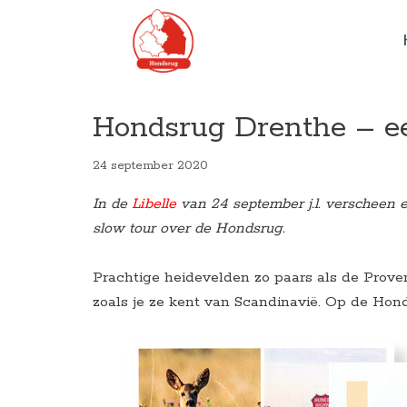
Ga
naar
de
inhoud
Hondsrug Drenthe – een
24 september 2020
In de
Libelle
van 24 september j.l. verscheen e
slow tour over de Hondsrug.
Prachtige heidevelden zo paars als de Prove
zoals je ze kent van Scandinavië. Op de Hond