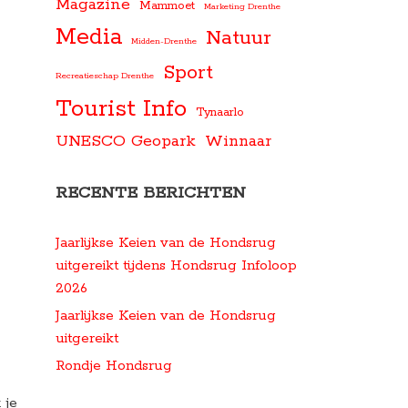
Magazine
Mammoet
Marketing Drenthe
Media
Natuur
Midden-Drenthe
Sport
Recreatieschap Drenthe
Tourist Info
Tynaarlo
UNESCO Geopark
Winnaar
RECENTE BERICHTEN
Jaarlijkse Keien van de Hondsrug
uitgereikt tijdens Hondsrug Infoloop
2026
Jaarlijkse Keien van de Hondsrug
uitgereikt
Rondje Hondsrug
 je