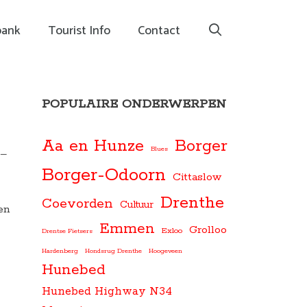
bank
Tourist Info
Contact
POPULAIRE ONDERWERPEN
Aa en Hunze
Borger
Blues
 –
Borger-Odoorn
Cittaslow
Drenthe
Coevorden
Cultuur
en
Emmen
Grolloo
Exloo
Drentse Fietsers
Hardenberg
Hondsrug Drenthe
Hoogeveen
Hunebed
Hunebed Highway N34