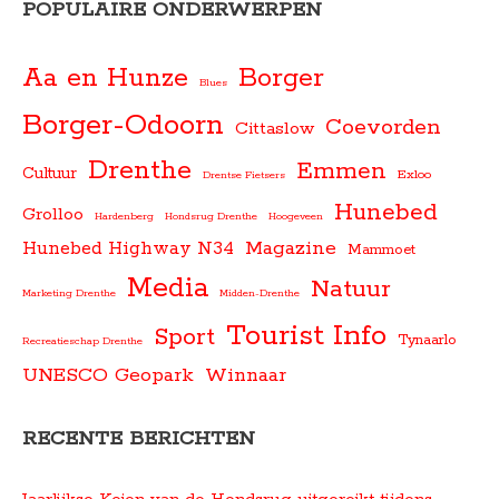
POPULAIRE ONDERWERPEN
Aa en Hunze
Borger
Blues
Borger-Odoorn
Coevorden
Cittaslow
Drenthe
Emmen
Cultuur
Exloo
Drentse Fietsers
Hunebed
Grolloo
Hardenberg
Hondsrug Drenthe
Hoogeveen
Magazine
Hunebed Highway N34
Mammoet
Media
Natuur
Marketing Drenthe
Midden-Drenthe
Tourist Info
Sport
Tynaarlo
Recreatieschap Drenthe
UNESCO Geopark
Winnaar
RECENTE BERICHTEN