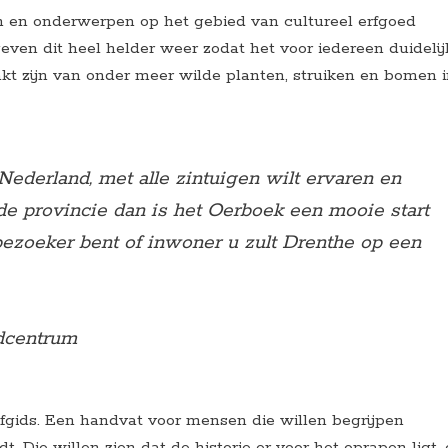
n en onderwerpen op het gebied van cultureel erfgoed
geven dit heel helder weer zodat het voor iedereen duidelij
kt zijn van onder meer wilde planten, struiken en bomen 
Nederland, met alle zintuigen wilt ervaren en
de provincie dan is het Oerboek een mooie start
bezoeker bent of inwoner u zult Drenthe op een
dcentrum
efgids. Een handvat voor mensen die willen begrijpen
 Die willen zien dat de historie er voor het oprapen ligt,