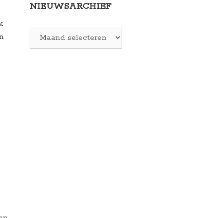
NIEUWSARCHIEF
k
Archieven
in
 op