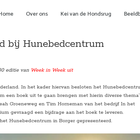
Home
Over ons
Kei van de Hondsrug
Beeld
rd bij Hunebedcentrum
30 editie van
Week in Week uit
ederland. In het kader hiervan besloten het Hunebedcent
um een boek uit te gaan brengen met hierin diverse thema’
 Leah Groeneweg en Tim Horneman van het bedrijf In het
dium gevraagd een bijdrage aan het boek te leveren.
 het Hunebedcentrum in Borger gepresenteerd.