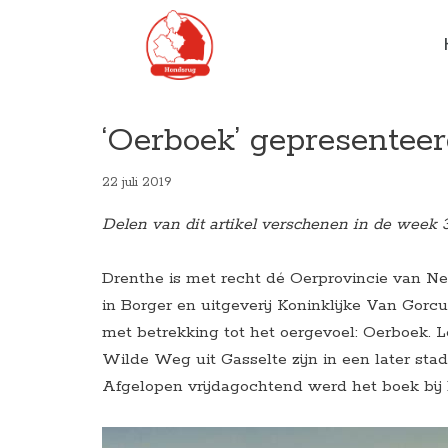
Ga
naar
de
inhoud
‘Oerboek’ gepresentee
22 juli 2019
Delen van dit artikel verschenen in de week 
Drenthe is met recht dé Oerprovincie van N
in Borger en uitgeverij Koninklijke Van Gorc
met betrekking tot het oergevoel: Oerboek.
Wilde Weg uit Gasselte zijn in een later sta
Afgelopen vrijdagochtend werd het boek bij