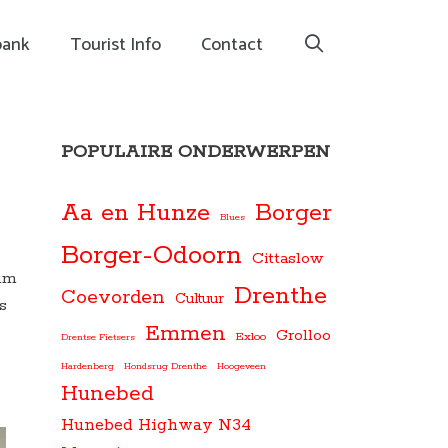
bank
Tourist Info
Contact
POPULAIRE ONDERWERPEN
Aa en Hunze
Borger
Blues
Borger-Odoorn
Cittaslow
rum
Drenthe
Coevorden
Cultuur
s
Emmen
Grolloo
Exloo
Drentse Fietsers
Hardenberg
Hondsrug Drenthe
Hoogeveen
Hunebed
Hunebed Highway N34