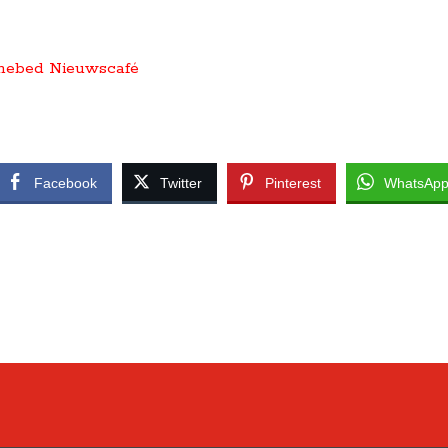
nebed Nieuwscafé
Facebook
Twitter
Pinterest
WhatsAp