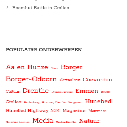
Boomhut Battle in Grolloo
POPULAIRE ONDERWERPEN
Aa en Hunze
Borger
Blues
Borger-Odoorn
Coevorden
Cittaslow
Drenthe
Emmen
Cultuur
Exloo
Drentse Fietsers
Hunebed
Grolloo
Hardenberg
Hondsrug Drenthe
Hoogeveen
Magazine
Hunebed Highway N34
Mammoet
Media
Natuur
Marketing Drenthe
Midden-Drenthe