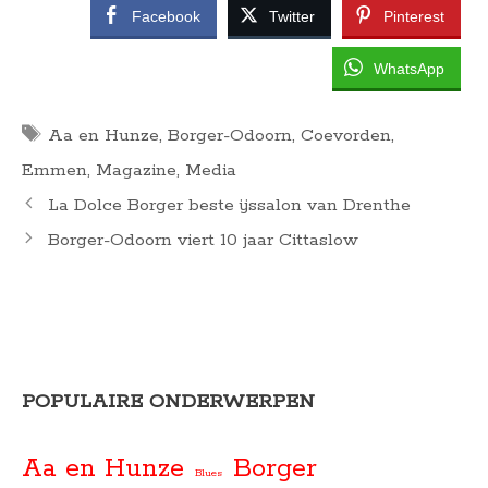
Facebook
Twitter
Pinterest
WhatsApp
Tags
Aa en Hunze
,
Borger-Odoorn
,
Coevorden
,
Emmen
,
Magazine
,
Media
La Dolce Borger beste ijssalon van Drenthe
Borger-Odoorn viert 10 jaar Cittaslow
POPULAIRE ONDERWERPEN
Aa en Hunze
Borger
Blues