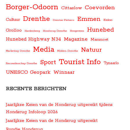
Borger-Odoorn
Coevorden
Cittaslow
Drenthe
Emmen
Cultuur
Exloo
Drentse Fietsers
Hunebed
Grolloo
Hardenberg
Hondsrug Drenthe
Hoogeveen
Magazine
Hunebed Highway N34
Mammoet
Media
Natuur
Marketing Drenthe
Midden-Drenthe
Tourist Info
Sport
Tynaarlo
Recreatieschap Drenthe
UNESCO Geopark
Winnaar
RECENTE BERICHTEN
Jaarlijkse Keien van de Hondsrug uitgereikt tijdens
Hondsrug Infoloop 2026
Jaarlijkse Keien van de Hondsrug uitgereikt
Rondje Hondsrug