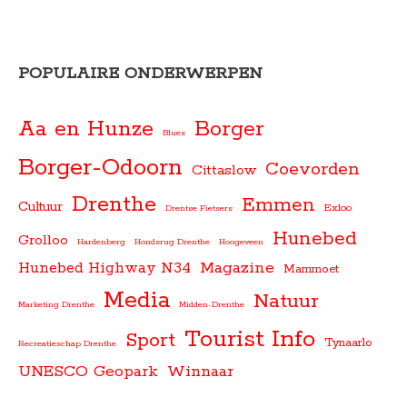
POPULAIRE ONDERWERPEN
Aa en Hunze
Borger
Blues
Borger-Odoorn
Coevorden
Cittaslow
Drenthe
Emmen
Cultuur
Exloo
Drentse Fietsers
Hunebed
Grolloo
Hardenberg
Hondsrug Drenthe
Hoogeveen
Magazine
Hunebed Highway N34
Mammoet
Media
Natuur
Marketing Drenthe
Midden-Drenthe
Tourist Info
Sport
Tynaarlo
Recreatieschap Drenthe
UNESCO Geopark
Winnaar