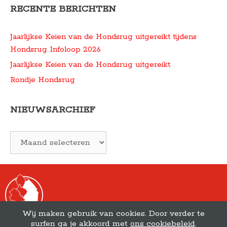
RECENTE BERICHTEN
Jaarlijkse Keien van de Hondsrug uitgereikt tijdens
Hondsrug Infoloop 2026
Jaarlijkse Keien van de Hondsrug uitgereikt
Rondje Hondsrug
NIEUWSARCHIEF
Archieven
Wij maken gebruik van cookies. Door verder te
surfen ga je akkoord met
ons cookiebeleid
.
© 2026 Hondsrug Drenthe •
Disclaimer
•
Privacy