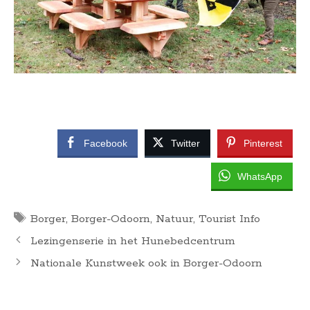
Facebook
Twitter
Pinterest
WhatsApp
Tags
Borger
,
Borger-Odoorn
,
Natuur
,
Tourist Info
Lezingenserie in het Hunebedcentrum
Nationale Kunstweek ook in Borger-Odoorn