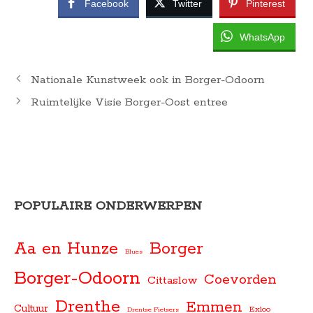
Facebook
Twitter
Pinterest
WhatsApp
Nationale Kunstweek ook in Borger-Odoorn
Ruimtelijke Visie Borger-Oost entree
POPULAIRE ONDERWERPEN
Aa en Hunze
Borger
Blues
Borger-Odoorn
Coevorden
Cittaslow
Drenthe
Emmen
Cultuur
Exloo
Drentse Fietsers