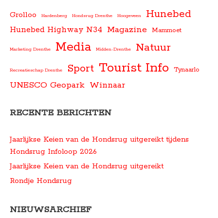
Hunebed
Grolloo
Hardenberg
Hondsrug Drenthe
Hoogeveen
Magazine
Hunebed Highway N34
Mammoet
Media
Natuur
Marketing Drenthe
Midden-Drenthe
Tourist Info
Sport
Tynaarlo
Recreatieschap Drenthe
UNESCO Geopark
Winnaar
RECENTE BERICHTEN
Jaarlijkse Keien van de Hondsrug uitgereikt tijdens
Hondsrug Infoloop 2026
Jaarlijkse Keien van de Hondsrug uitgereikt
Rondje Hondsrug
NIEUWSARCHIEF