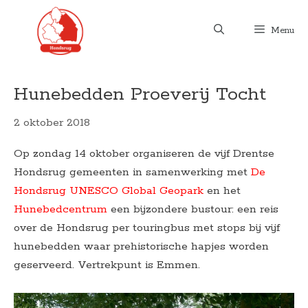
Ga
naar
Menu
de
inhoud
Hunebedden Proeverij Tocht
2 oktober 2018
Op zondag 14 oktober organiseren de vijf Drentse
Hondsrug gemeenten in samenwerking met
De
Hondsrug UNESCO Global Geopark
en het
Hunebedcentrum
een bijzondere bustour: een reis
over de Hondsrug per touringbus met stops bij vijf
hunebedden waar prehistorische hapjes worden
geserveerd. Vertrekpunt is Emmen.