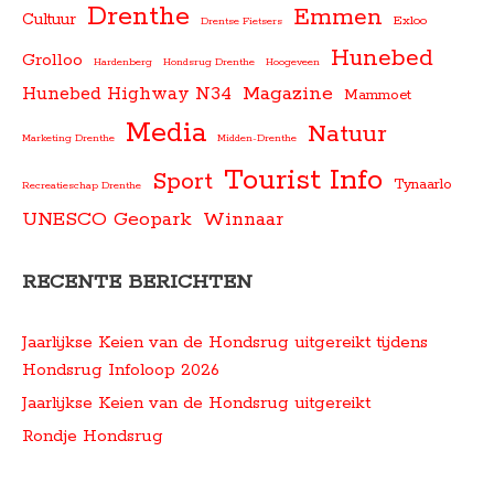
Drenthe
Emmen
Cultuur
Exloo
Drentse Fietsers
Hunebed
Grolloo
Hardenberg
Hondsrug Drenthe
Hoogeveen
Magazine
Hunebed Highway N34
Mammoet
Media
Natuur
Marketing Drenthe
Midden-Drenthe
Tourist Info
Sport
Tynaarlo
Recreatieschap Drenthe
UNESCO Geopark
Winnaar
RECENTE BERICHTEN
Jaarlijkse Keien van de Hondsrug uitgereikt tijdens
Hondsrug Infoloop 2026
Jaarlijkse Keien van de Hondsrug uitgereikt
Rondje Hondsrug