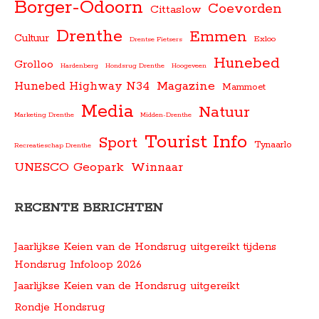
Borger-Odoorn
Coevorden
Cittaslow
Drenthe
Emmen
Cultuur
Exloo
Drentse Fietsers
Hunebed
Grolloo
Hardenberg
Hondsrug Drenthe
Hoogeveen
Magazine
Hunebed Highway N34
Mammoet
Media
Natuur
Marketing Drenthe
Midden-Drenthe
Tourist Info
Sport
Tynaarlo
Recreatieschap Drenthe
UNESCO Geopark
Winnaar
RECENTE BERICHTEN
Jaarlijkse Keien van de Hondsrug uitgereikt tijdens
Hondsrug Infoloop 2026
Jaarlijkse Keien van de Hondsrug uitgereikt
Rondje Hondsrug