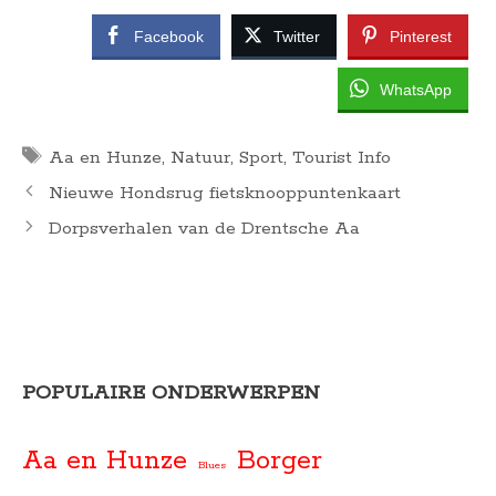
Facebook
Twitter
Pinterest
WhatsApp
Tags
Aa en Hunze
,
Natuur
,
Sport
,
Tourist Info
Nieuwe Hondsrug fietsknooppuntenkaart
Dorpsverhalen van de Drentsche Aa
POPULAIRE ONDERWERPEN
Aa en Hunze
Borger
Blues